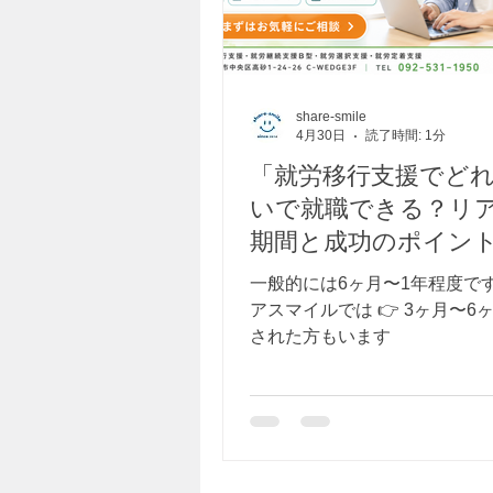
share-smile
4月30日
読了時間: 1分
「就労移行支援でど
いで就職できる？リ
期間と成功のポイン
一般的には6ヶ月〜1年程度で
アスマイルでは 👉 3ヶ月〜6
された方もいます