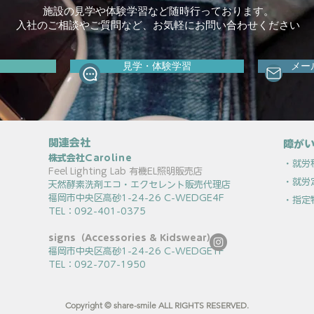
施設の見学や体験学習など随時行っております。
入社のご相談やご質問など、お気軽にお問い合わせください
見学・体験学習
メー
関連会社
障がい
株式会社
Caroline
・就労
Feel Lighting Lab 有機EL照明販売店
・就労
天然酵素洗剤エコ・エクセレント販売代理店
福岡市中央区高砂1-24-26 C-WEDGE4F
・指定
TEL：092-401-0375
signs（Accessories & Kidswear）
福岡市中央区高砂1-24-26 C-WEDGE1F
TEL：092-707-1950
Copyright © share-smile ALL RIGHTS RESERVED.