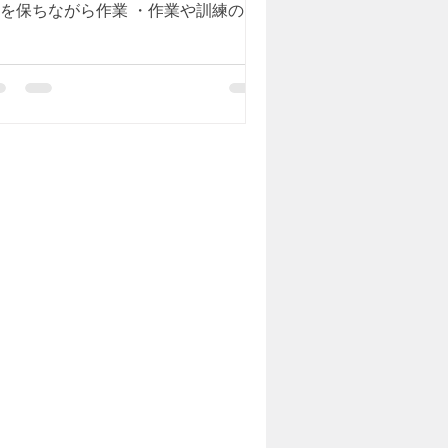
”を保ちながら作業 ・作業や訓練の進
を気軽に報告・相談可能 ・スマホ・
C・タブレットで簡単アクセス ・自宅
も就労意欲を維持しやすい環境づくり