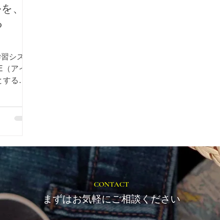
ルを、
る
学習システ
とする最
やすく学べ
す。初心者
学習で、
「アイデア
事に必要な
す。
CONTACT
まずはお気軽にご相談ください