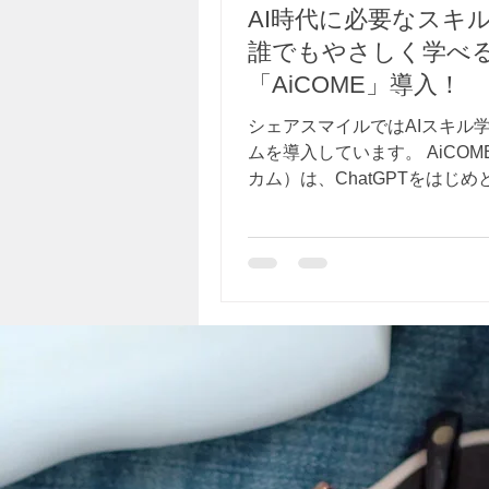
AI時代に必要なスキ
誰でもやさしく学べ
「AiCOME」導入！
シェアスマイルではAIスキル
ムを導入しています。 AiCOME（アイ
カム）は、ChatGPTをはじめ
新のAIツールを動画でわかり
るオンライン学習システムで
でも取り組みやすいステップ
「検索のコツ」「文章作成」
出し」「資料作成」など、仕
AI活用力が自然と身につきま