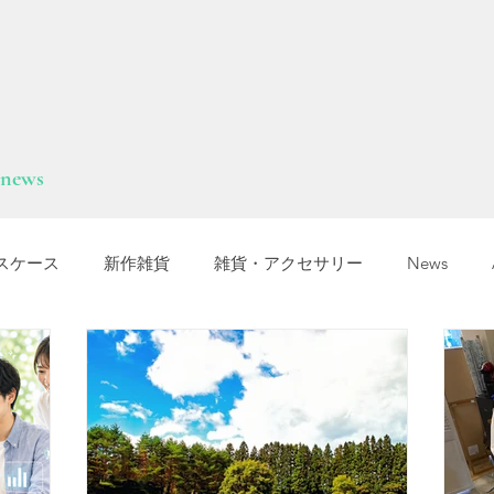
news
スケース
新作雑貨
雑貨・アクセサリー
News
オカTシャツマーケット
障害福祉サービス
就労選択支援
支援B型
福岡市