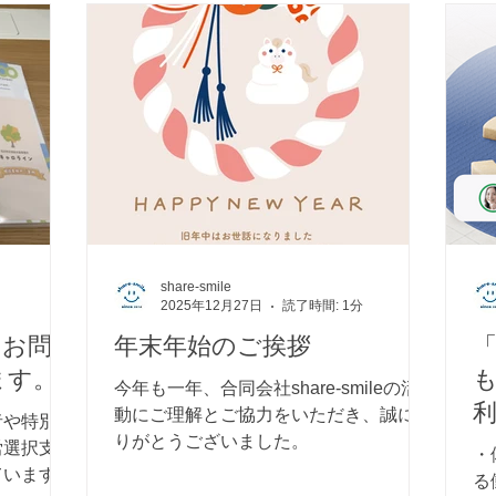
share-smile
2025年12月27日
読了時間: 1分
るお問
年末年始のご挨拶
ます。
今年も一年、合同会社share-smileの活
動にご理解とご協力をいただき、誠にあ
者や特別支
りがとうございました。
は
労選択支援
・
ています。
る