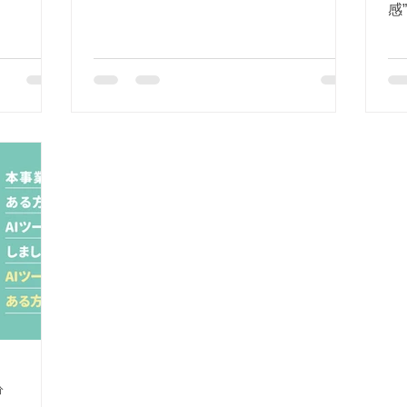
感
捗
P
で
分