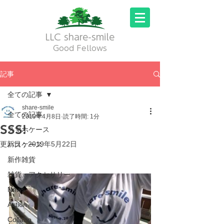
LLC share-smile
Good Fellows
記事
全ての記事
share-smile
全ての記事
2019年4月8日
読了時間: 1分
SSS!
スマホケース
更新日：
2019年5月22日
パスケース
新作雑貨
雑貨・アクセサリー
News
Action
Collabo