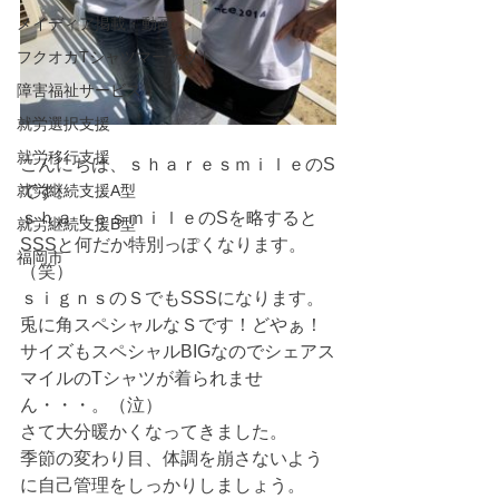
メイディア掲載・動画
フクオカTシャツマーケット
障害福祉サービス
就労選択支援
就労移行支援
こんにちは、ｓｈａｒｅｓｍｉｌｅのS
就労継続支援A型
です。
ｓｈａｒｅｓｍｉｌｅのSを略すると
就労継続支援B型
SSSと何だか特別っぽくなります。
福岡市
（笑）
ｓｉｇｎｓのＳでもSSSになります。
兎に角スペシャルなＳです！どやぁ！
サイズもスペシャルBIGなのでシェアス
マイルのTシャツが着られませ
ん・・・。（泣）
さて大分暖かくなってきました。
季節の変わり目、体調を崩さないよう
に自己管理をしっかりしましょう。