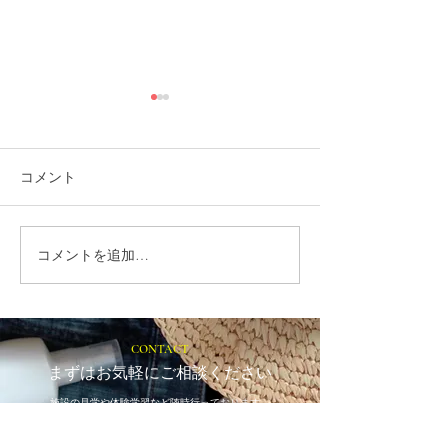
コメント
コメントを追加…
就労選択支援とは？B型利
福岡市植物園「
用前に確認しておきたい
ショップ」に出
大切な制度です
ます！
CONTACT
まずはお気軽にご相談ください
施設の見学や体験学習など随時行っております。
入社のご相談やご質問など、お気軽にお問い合わせください
入社のご相談