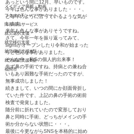
あっという間に12月、早いものです。
メイディア掲載・動画
今年は色んな事がありました・・・、
フクオカTシャツマーケット
と毎年のように言っているような気が
します。
障害福祉サービス
来年も色んな事がありそうですね。
就労選択支援
さて、今年一年を振り返ってみて、
就労移行支援
signsがオープンしたり令和が始まった
就労継続支援A型
りと色んな事がありました。
そんな中、私Sの個人的出来事！
就労継続支援B型
先ず鼻の手術ですね、持病との兼ね合
福岡市
いもあり困難な手術だったのですが、
無事成功しました！
続きまして、いつの間にか顔面骨折し
ていた件です、上記の鼻の手術の術前
検査で発覚しました。
随分前に折れていたので変形しており
鼻と同時に手術、どっちがメインの手
術か分からない状態に・・・。
最後に今更ながらSNSを本格的に始め