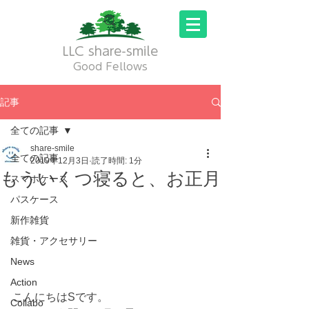
LLC share-smile
Good Fellows
記事
全ての記事
share-smile
全ての記事
2019年12月3日
読了時間: 1分
もういくつ寝ると、お正月
スマホケース
パスケース
新作雑貨
雑貨・アクセサリー
News
Action
こんにちはSです。
Collabo