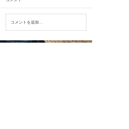
コメントを追加…
就労選択支援とは？B型利
福岡市植物園「
用前に確認しておきたい
ショップ」に出
大切な制度です
ます！
CONTACT
まずはお気軽にご相談ください
施設の見学や体験学習など随時行っております。
入社のご相談やご質問など、お気軽にお問い合わせください
入社のご相談
見学・体験学習
メールでのお問い合わせ
合同会社 share-smile