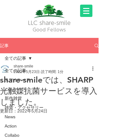
LLC share-smile
Good Fellows
記事
全ての記事
share-smile
全ての記事
2022年5月23日
読了時間: 1分
share-smileでは、SHARP
スマホケース
光触媒抗菌サービスを導入
パスケース
新作雑貨
しました。
雑貨・アクセサリー
更新日：
2022年5月24日
News
Action
Collabo