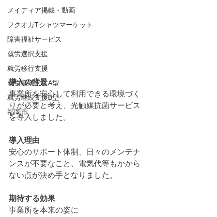
メイディア掲載・動画
フクオカTシャツマーケット
障害福祉サービス
就労選択支援
就労移行支援
導入の背景
就労継続支援A型
事業所を安心して利用できる環境づく
就労継続支援B型
りが必要と考え、光触媒抗菌サービス
福岡市
を導入しました。
導入理由
安心のサポート体制、日々のメンテナ
ンスが不要なこと、電気代等もかから
ない点が決め手となりました。
期待する効果
事業所を本来の姿に