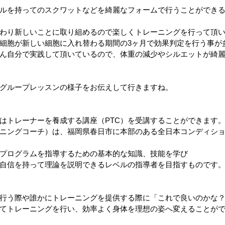
ルを持ってのスクワットなどを綺麗なフォームで行うことができ
わり新しいことに取り組めるので楽しくトレーニングを行って頂
細胞が新しい細胞に入れ替わる期間の3ヶ月で効果判定を行う事が
さん自分で実践して頂いているので、体重の減少やシルエットが綺
グループレッスンの様子をお伝えして行きますね。
はトレーナーを養成する講座（PTC）を受講することができます
ーニングコーチ）は、福岡県春日市に本部のある全日本コンディシ
プログラムを指導するための基本的な知識、技能を学び
自信を持って理論を説明できるレベルの指導者を目指すものです
行う際や誰かにトレーニングを提供する際に「これで良いのかな
てトレーニングを行い、効率よく身体を理想の姿へ変えることが