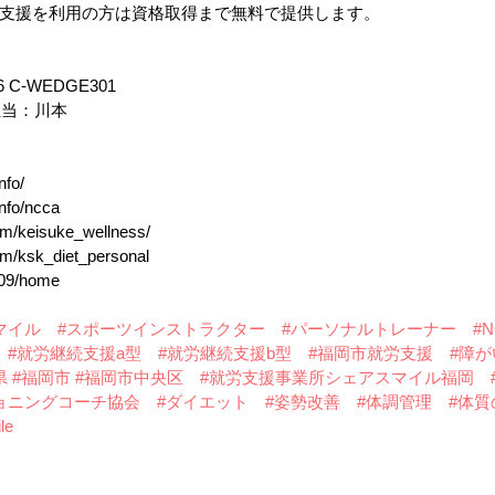
支援を利用の方は資格取得まで無料で提供します。
 C-WEDGE301
　担当：川本
nfo/
info/ncca
om/keisuke_wellness/
om/ksk_diet_personal
009/home
マイル
#スポーツインストラクター
#パーソナルトレーナー
#N
#就労継続支援a型
#就労継続支援b型
#福岡市就労支援
#障
県
#福岡市
#福岡市中央区
#就労支援事業所シェアスマイル福岡
ョニングコーチ協会
#ダイエット
#姿勢改善
#体調管理
#体質
le