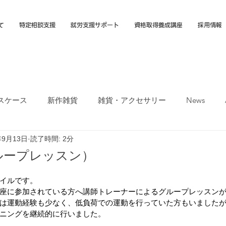
て
特定相談支援
就労支援サポート
資格取得養成講座
採用情報
スケース
新作雑貨
雑貨・アクセサリー
News
年9月13日
読了時間: 2分
オカTシャツマーケット
障害福祉サービス
就労選択支援
ループレッスン）
支援B型
福岡市
イルです。
座に参加されている方へ講師トレーナーによるグループレッスン
は運動経験も少なく、低負荷での運動を行っていた方もいました
ニングを継続的に行いました。