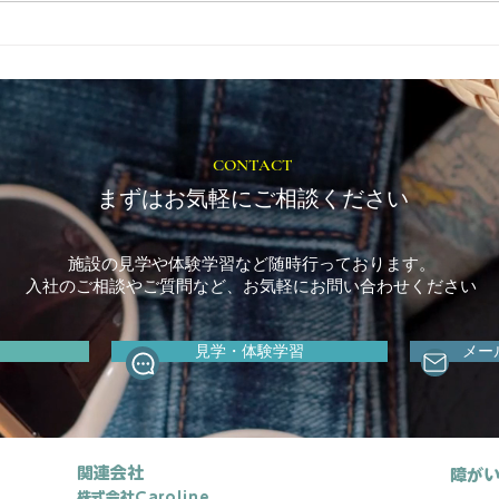
目標設定(SMARTルールにつ
PT
いて)
つい
CONTACT
まずはお気軽にご相談ください
施設の見学や体験学習など随時行っております。
入社のご相談やご質問など、お気軽にお問い合わせください
見学・体験学習
メー
関連会社
障がい
株式会社
Caroline