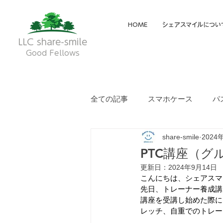
HOME
シェアスマイルについ
LLC share-smile
Good Fellows
全ての記事
スマホケース
パ
share-smile
2024
メイディア掲載・動画
フク
PTC講座（グ
更新日：
2024年9月14日
就労継続支援A型
就労継続
こんにちは、シェアスマ
先日、トレーナー養成講
講座を受講し始めた際に
レッチ、自重でのトレー