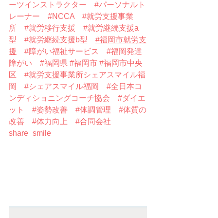
ーツインストラクター
#パーソナルト
レーナー
#NCCA
#就労支援事業
所
#就労移行支援
#就労継続支援a
型
#就労継続支援b型
#福岡市就労支
援
#障がい福祉サービス
#福岡発達
障がい
#福岡県
#福岡市
#福岡市中央
区
#就労支援事業所シェアスマイル福
岡
#シェアスマイル福岡
#全日本コ
ンディショニングコーチ協会
#ダイエ
ット
#姿勢改善
#体調管理
#体質の
改善
#体力向上
#合同会社
share_smile