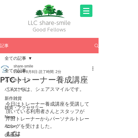
LLC share-smile
Good Fellows
記事
全ての記事
share-smile
全ての記事
2024年8月8日
読了時間: 2分
PTCトレーナー養成講座
スマホケース
パスケース
こんにちは、シェアスマイルです。
新作雑貨
今日はトレーナー養成講座を受講して
雑貨・アクセサリー
頂いている利用者さんとスタッフが
News
芹田トレーナーからパーソナルトレー
Action
ニングを受けました。
まずは
Collabo