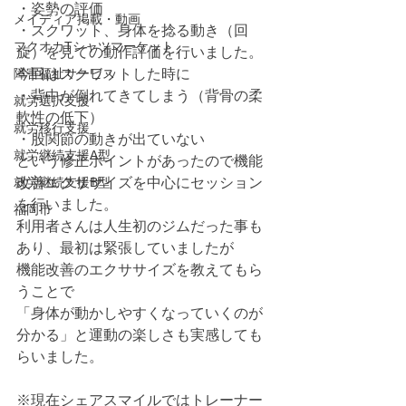
・姿勢の評価
メイディア掲載・動画
・スクワット、身体を捻る動き（回
フクオカTシャツマーケット
旋）を見ての動作評価を行いました。
障害福祉サービス
今回はスクワットした時に
・背中が倒れてきてしまう（背骨の柔
就労選択支援
軟性の低下）
就労移行支援
・股関節の動きが出ていない
就労継続支援A型
という修正ポイントがあったので機能
就労継続支援B型
改善エクササイズを中心にセッション
を行いました。
福岡市
利用者さんは人生初のジムだった事も
あり、最初は緊張していましたが
機能改善のエクササイズを教えてもら
うことで
「身体が動かしやすくなっていくのが
分かる」と運動の楽しさも実感しても
らいました。
※現在シェアスマイルではトレーナー