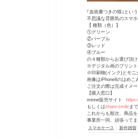
｢血統書つきの猫｣とい
不思議な雰囲気のスマホ
【 種類（色）】
①グリーン
②パープル
③レッド
④ブルー
の４種類からお選び頂け
※デジタル画のプリント
※印刷物(インク)とモ
画像はiPhone8のはめ
ご注文の際は完成イメー
【購入窓口】
minne販売サイト   
https
もしくは
share-smile
ま
これからも順次、商品を
事業所一同、頑張ってま
スマホケース
新作雑貨