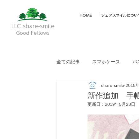
HOME
シェアスマイルについ
LLC share-smile
Good Fellows
全ての記事
スマホケース
パ
share-smile
2018
メイディア掲載・動画
フク
新作追加 手
更新日：
2019年5月23日
就労継続支援A型
就労継続