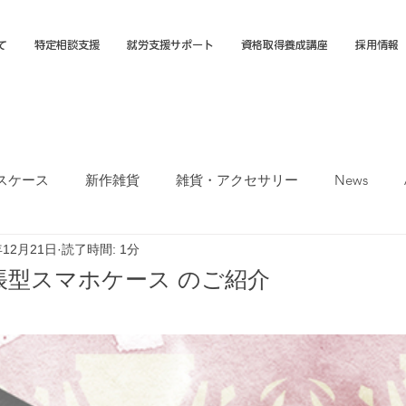
て
特定相談支援
就労支援サポート
資格取得養成講座
採用情報
スケース
新作雑貨
雑貨・アクセサリー
News
年12月21日
読了時間: 1分
オカTシャツマーケット
障害福祉サービス
就労選択支援
帳型スマホケース のご紹介
支援B型
福岡市