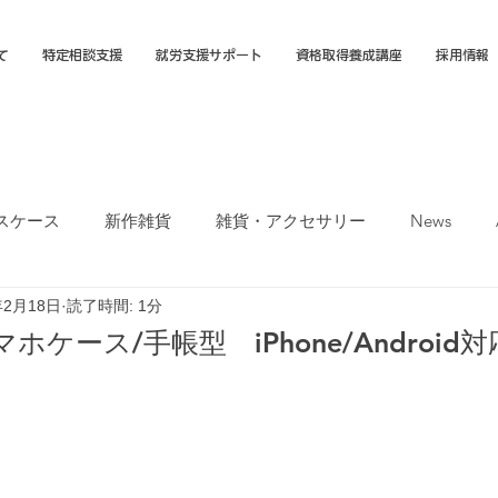
て
特定相談支援
就労支援サポート
資格取得養成講座
採用情報
スケース
新作雑貨
雑貨・アクセサリー
News
年2月18日
読了時間: 1分
オカTシャツマーケット
障害福祉サービス
就労選択支援
マホケース/手帳型 iPhone/Android
支援B型
福岡市