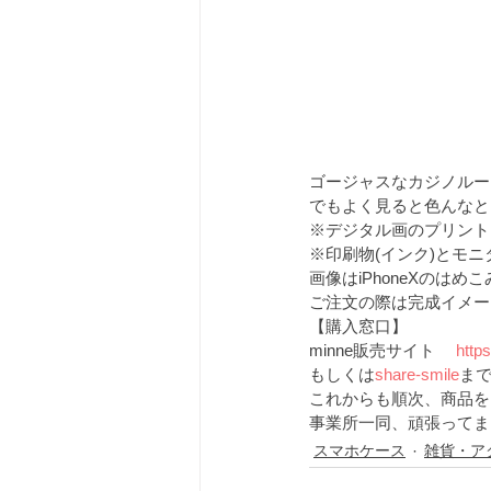
ゴージャスなカジノルー
でもよく見ると色んなと
※デジタル画のプリント
※印刷物(インク)とモ
画像はiPhoneXのはめ
ご注文の際は完成イメー
【購入窓口】
minne販売サイト 　
http
もしくは
share-smile
ま
これからも順次、商品を
事業所一同、頑張ってま
スマホケース
雑貨・ア