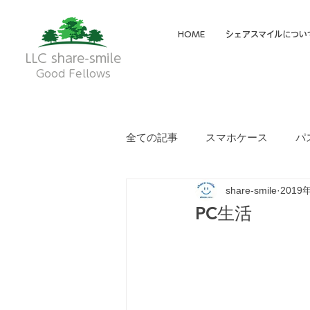
HOME
シェアスマイルについ
LLC share-smile
Good Fellows
全ての記事
スマホケース
パ
share-smile
2019
メイディア掲載・動画
フク
PC生活
就労継続支援A型
就労継続