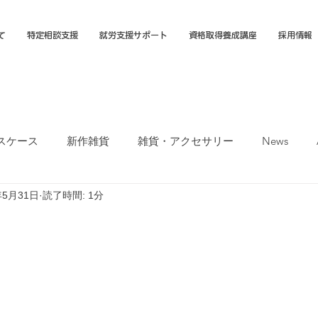
て
特定相談支援
就労支援サポート
資格取得養成講座
採用情報
スケース
新作雑貨
雑貨・アクセサリー
News
年5月31日
読了時間: 1分
オカTシャツマーケット
障害福祉サービス
就労選択支援
支援B型
福岡市