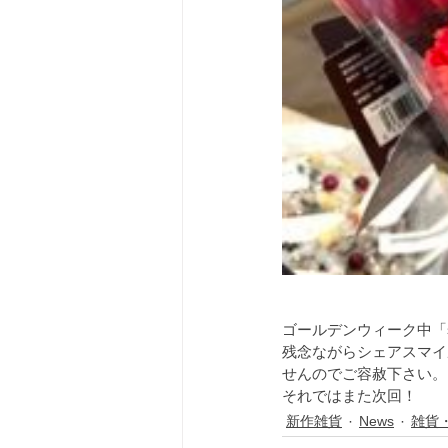
ゴールデンウィーク中「
残念ながらシェアスマイ
せんのでご容赦下さい。
それではまた次回！ 
新作雑貨
News
雑貨