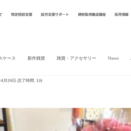
て
特定相談支援
就労支援サポート
資格取得養成講座
採用情報
スケース
新作雑貨
雑貨・アクセサリー
News
年4月24日
読了時間: 1分
オカTシャツマーケット
障害福祉サービス
就労選択支援
支援B型
福岡市