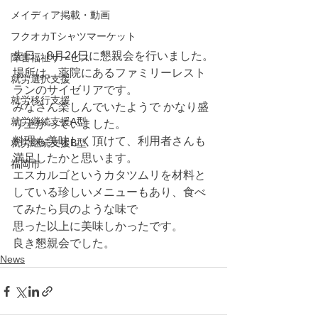
メイディア掲載・動画
フクオカTシャツマーケット
先日、8月24日に懇親会を行いました。
障害福祉サービス
場所は、薬院にあるファミリーレスト
就労選択支援
ランのサイゼリアです。
就労移行支援
みなさん楽しんでいたようで かなり盛
就労継続支援A型
り上がっていました。
料理も美味しく頂けて、利用者さんも
就労継続支援B型
満足したかと思います。
福岡市
エスカルゴというカタツムリを材料と
している珍しいメニューもあり、食べ
てみたら貝のような味で
思った以上に美味しかったです。
良き懇親会でした。
News