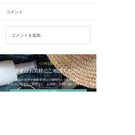
コメント
コメントを追加…
就労選択支援とは？B型利
福岡市植物園「
用前に確認しておきたい
ショップ」に出
大切な制度です
ます！
CONTACT
まずはお気軽にご相談ください
施設の見学や体験学習など随時行っております。
入社のご相談やご質問など、お気軽にお問い合わせください
入社のご相談
見学・体験学習
メールでのお問い合わせ