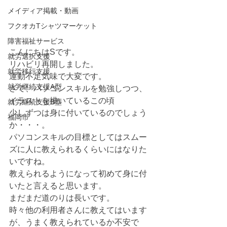
メイディア掲載・動画
フクオカTシャツマーケット
障害福祉サービス
こんにちはSです。
就労選択支援
リハビリ再開しました。
就労移行支援
運動不足気味で大変です。
就労継続支援A型
さて、パソコンスキルを勉強しつつ、
イラストを描いているこの頃
就労継続支援B型
少しずつは身に付いているのでしょう
福岡市
か・・・。
パソコンスキルの目標としてはスムー
ズに人に教えられるくらいにはなりた
いですね。
教えられるようになって初めて身に付
いたと言えると思います。
まだまだ道のりは長いです。
時々他の利用者さんに教えてはいます
が、うまく教えられているか不安で