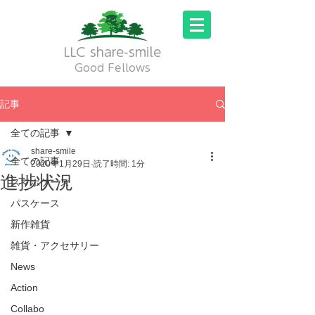
LLC share-smile
Good Fellows
記事
全ての記事
share-smile
全ての記事
2020年1月29日
読了時間: 1分
進捗状況
スマホケース
パスケース
新作雑貨
雑貨・アクセサリー
News
Action
Collabo