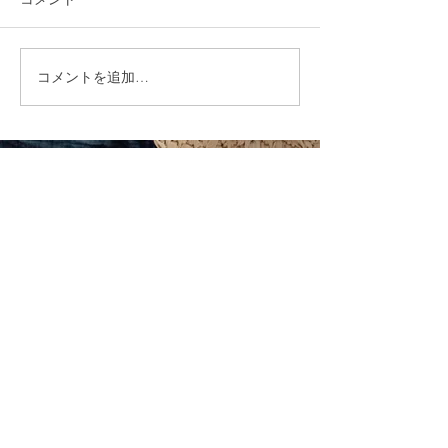
コメントを追加…
就労選択支援とは？B型利
福岡市植物園「
用前に確認しておきたい
ショップ」に出
大切な制度です
ます！
CONTACT
まずはお気軽にご相談ください
施設の見学や体験学習など随時行っております。
入社のご相談やご質問など、お気軽にお問い合わせください
入社のご相談
見学・体験学習
メールでのお問い合わせ
合同会社 share-smile