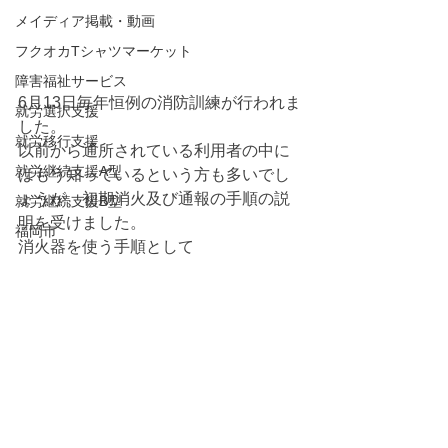
メイディア掲載・動画
フクオカTシャツマーケット
障害福祉サービス
6月13日毎年恒例の消防訓練が行われま
就労選択支援
した。
就労移行支援
以前から通所されている利用者の中に
就労継続支援A型
はもう知っているという方も多いでし
ょうが、初期消火及び通報の手順の説
就労継続支援B型
明を受けました。
福岡市
消火器を使う手順として