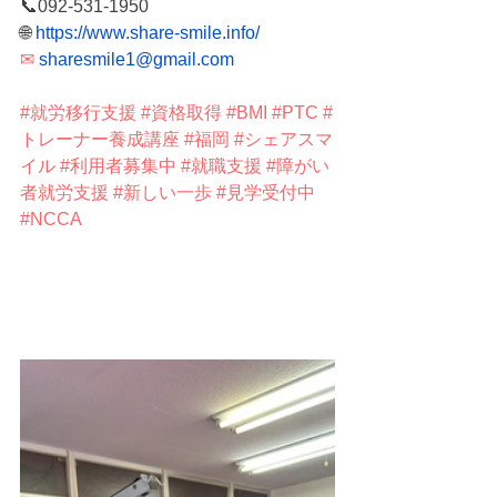
📞092-531-1950
🌐
https://www.share-smile.info/
✉
sharesmile1@gmail.com
#就労移行支援
#資格取得
#BMI
#PTC
#
トレーナー養成講座
#福岡
#シェアスマ
イル
#利用者募集中
#就職支援
#障がい
者就労支援
#新しい一歩
#見学受付中
#NCCA