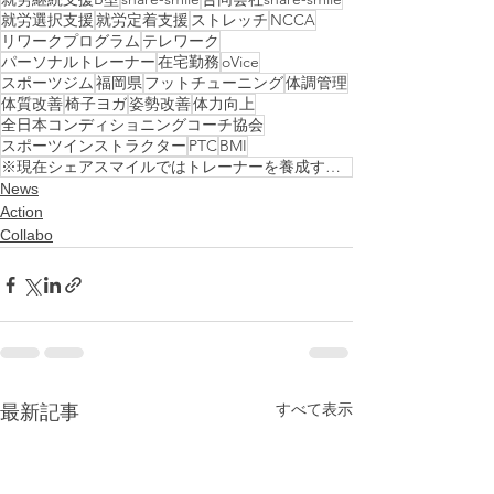
就労選択支援
就労定着支援
ストレッチ
NCCA
リワークプログラム
テレワーク
パーソナルトレーナー
在宅勤務
oVice
スポーツジム
福岡県
フットチューニング
体調管理
体質改善
椅子ヨガ
姿勢改善
体力向上
全日本コンディショニングコーチ協会
スポーツインストラクター
PTC
BMI
※現在シェアスマイルではトレーナーを養成する講座（PTC、BMI）を受講することができます。
News
Action
Collabo
すべて表示
最新記事