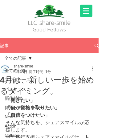
LLC share-smile
Good Fellows
記事
全ての記事
share-smile
全ての記事
3月23日
読了時間: 1分
4月は、新しい一歩を始め
スマホケース
るタイミング。
パスケース
新作雑貨
「働きたい」
雑貨・アクセサリー
「何か資格を取りたい」
「自信をつけたい」
News
そんな気持ちを、シェアスマイルが応
Action
援します。
Collabo
就労移行支援シェアスマイルでは、
ト