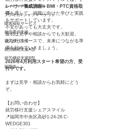
メイディア掲載・動画
レーナー養成講座＋BMI・PTC資格取
得
を通して、就職に向けた学びと実践
フクオカTシャツマーケット
をサポートしています。
障害福祉サービス
不安があっても大丈夫です。
就労選択支援
最初は見学や相談からでも大歓迎。
就労移行支援
あなたのペースで、未来につながる準
備を始めていきましょう。
就労継続支援A型
就労継続支援B型
2026年4月利用スタート希望の方、受
福岡市
付中です。
まずは見学・相談からお気軽にどう
ぞ。
【お問い合わせ】
就労移行支援シェアスマイル
📍福岡市中央区高砂1-24-26 C-
WEDGE301