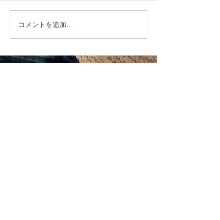
コメントを追加…
就労選択支援とは？B型利
福岡市植物園「
用前に確認しておきたい
ショップ」に出
大切な制度です
ます！
CONTACT
まずはお気軽にご相談ください
施設の見学や体験学習など随時行っております。
入社のご相談やご質問など、お気軽にお問い合わせください
入社のご相談
見学・体験学習
メールでのお問い合わせ
合同会社 share-smile
〒810-0011