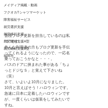
メイディア掲載・動画
フクオカTシャツマーケット
障害福祉サービス
就労選択支援
就労移行支援
普段ブログ更新を担当しているのは私 
就労継続支援A型
“Ｓ”です。
色んな利用者の方もブログ更新を手伝
就労継続支援B型
ってくれるようになったので、一応名
福岡市
乗っておこうかなと・・・。
バスのドアに挟まれた事がある「ちょ
っとドジなＳ」と覚えて下さいね
（笑）
さて、いよいよ10月になりました。
10月と言えばそう！ハロウィンです。
急速に日本に定着したハロウィンです
が、一度くらいは仮装をしてみたいで
すね。