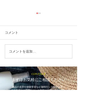
コメント
コメントを追加…
就労選択支援とは？B型利
福岡市植物園「
用前に確認しておきたい
ショップ」に出
大切な制度です
ます！
CONTACT
まずはお気軽にご相談ください
施設の見学や体験学習など随時行っております。
入社のご相談やご質問など、お気軽にお問い合わせください
入社のご相談
見学・体験学習