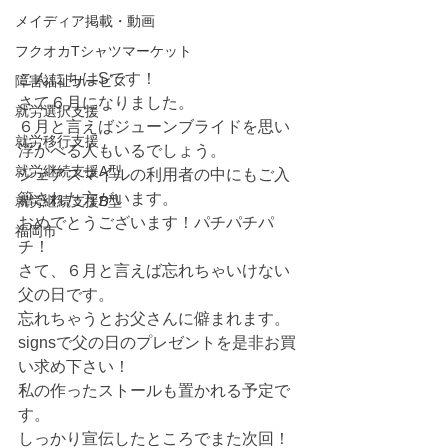
メイディア掲載・動画
フクオカTシャツマーケット
こんにちはSです！
障害福祉サービス
さて６月になりました。
就労選択支援
６月と言えばジューンブライドを思い
就労移行支援
浮かべる人もいるでしょう。
就労継続支援A型
シェアスマイルの利用者の中にもご入
籍された方がいます。
就労継続支援B型
おめでとうございます！パチパチパ
福岡市
チ！
さて、６月と言えば忘れちゃいけない
父の日です。
忘れちゃうとお父さんに僻まれます。
signsで父の日のプレゼントを是非お買
い求め下さい！
私の作ったストールも置かれる予定で
す。
しっかり宣伝したところでまた次回！