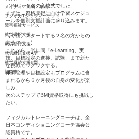
（PTC）２名の入校式でした。
メイディア掲載・動画
まずは、資格取得に向け学習スケジュ
フクオカTシャツマーケット
ールを個別支援計画に盛り込みます。
障害福祉サービス
就労選択支援
【今回、スタートする２名の方からの
言葉です。】
就労移行支援
これから、半年間「e-Learning、実
就労継続支援A型
技、目標設定の進捗、試験」まで新た
就労継続支援B型
な挑戦でワクワクする。
福岡市
体調管理や目標設定もプログラムに含
まれるから６か月後の自身の変化が楽
しみ。
次のステップでBMI資格取得にも挑戦し
たい。
フィジカルトレーニングコーチは、全
日本コンディショニングコーチ協会公
認資格です。