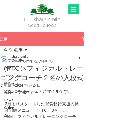
LLC share-smile
Good Fellows
記事
全ての記事
share-smile
全ての記事
2024年3月22日
読了時間: 2分
（PTC）フィジカルトレー
スマホケース
ニングコーチ２名の入校式
パスケース
新作雑貨
更新日：
2024年4月24日
こんにちは、シェアスマイルです。
雑貨・アクセサリー
News
2月よりスタートした就労移行支援の職
Action
業訓練メニュー（PTC、BMI）。
Collabo
先日、フィジカルトレーニングコーチ