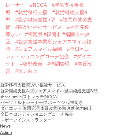
レーナー
#NCCA
#就労支援事業
所
#就労移行支援
#就労継続支援a
型
#就労継続支援b型
#福岡市就労支
援
#障がい福祉サービス
#福岡発達
障がい
#福岡県
#福岡市
#福岡市中央
区
#就労支援事業所シェアスマイル福
岡
#シェアスマイル福岡
#全日本コ
ンディショニングコーチ協会
#ダイエ
ット
#姿勢改善
#体調管理
#体質改
善
#体力向上
就労移行支援
障がい福祉サービス
就労継続支援A型
シェアスマイル
就労継続支援B型
share-smile
ストレッチ
NCCA
パーソナルトレーナー
スポーツジム
福岡県
ダイエット
体調管理
体質改善
姿勢改善
体力向上
全日本コンディショニングコーチ協会
スポーツインストラクター
News
Action