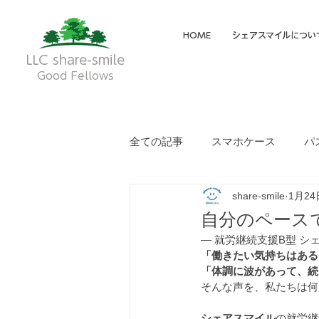
HOME
シェアスマイルについ
LLC share-smile
Good Fellows
全ての記事
スマホケース
パ
share-smile
1月24
メイディア掲載・動画
フク
自分のペース
― 就労継続支援B型 シ
就労継続支援A型
就労継続
「働きたい気持ちはある
「体調に波があって、続
そんな声を、私たちは何
シェアスマイル
の就労継