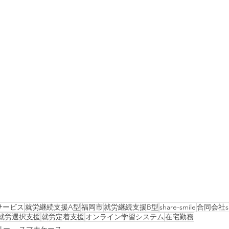
サービス
就労継続支援A型
福岡市
就労継続支援B型
share-smile
合同会社sha
就労選択支援
就労定着支援
オンライン学習システム
在宅勤務