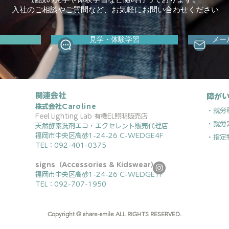
入社のご相談やご質問など、お気軽にお問い合わせください
見学・体験学習
メー
関連会社
障がい
株式会社
Caroline
・就労
Feel Lighting Lab 有機EL照明販売店
・就労
天然酵素洗剤エコ・エクセレント販売代理店
福岡市中央区高砂1-24-26 C-WEDGE4F
・指定
TEL：092-401-0375
signs（Accessories & Kidswear）
福岡市中央区高砂1-24-26 C-WEDGE1F
TEL：092-707-1950
Copyright © share-smile ALL RIGHTS RESERVED.