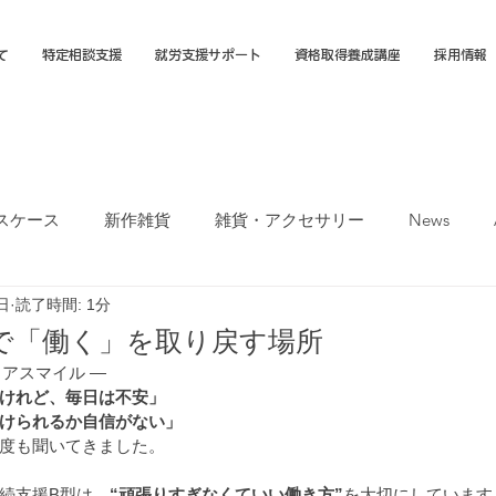
て
特定相談支援
就労支援サポート
資格取得養成講座
採用情報
スケース
新作雑貨
雑貨・アクセサリー
News
日
読了時間: 1分
オカTシャツマーケット
障害福祉サービス
就労選択支援
で「働く」を取り戻す場所
ェアスマイル ―
支援B型
福岡市
けれど、毎日は不安」
けられるか自信がない」
度も聞いてきました。
続支援B型は、
“頑張りすぎなくていい働き方”
を大切にしています