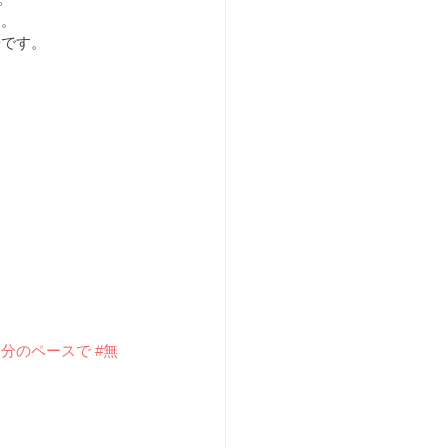
る
。
歩です。
自分のペースで
#無