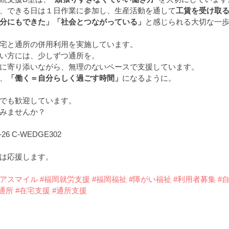
、できる日は１日作業に参加し、生産活動を通して
工賃を受け取
分にもできた」「社会とつながっている」
と感じられる大切な一
宅と通所の併用利用を実施しています。
い方には、少しずつ通所を。
に寄り添いながら、無理のないペースで支援しています。
、
「働く＝自分らしく過ごす時間」
になるように。
でも歓迎しています。
みませんか？
6 C-WEDGE302
は応援します。
ェアスマイル
#福岡就労支援
#福岡福祉
#障がい福祉
#利用者募集
#
通所
#在宅支援
#通所支援