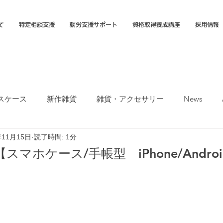
て
特定相談支援
就労支援サポート
資格取得養成講座
採用情報
スケース
新作雑貨
雑貨・アクセサリー
News
年11月15日
読了時間: 1分
オカTシャツマーケット
障害福祉サービス
就労選択支援
マホケース/手帳型 iPhone/Andro
支援B型
福岡市