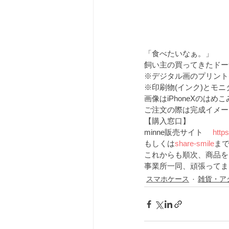
「食べたいなぁ。」
飼い主の買ってきたドー
※デジタル画のプリント
※印刷物(インク)とモ
画像はiPhoneXのはめ
ご注文の際は完成イメー
【購入窓口】
minne販売サイト 　
http
もしくは
share-smile
ま
これからも順次、商品を
事業所一同、頑張ってま
スマホケース
雑貨・ア