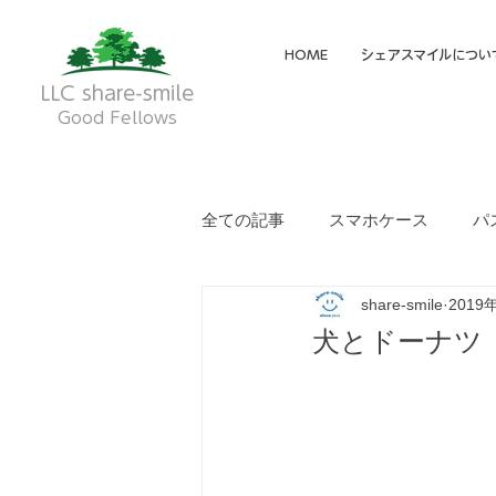
HOME
シェアスマイルについ
LLC share-smile
Good Fellows
全ての記事
スマホケース
パ
share-smile
2019
メイディア掲載・動画
フク
犬とドーナツ【ス
就労継続支援A型
就労継続