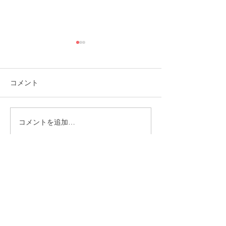
コメント
コメントを追加…
就労選択支援とは？B型利
福岡市植物園「
用前に確認しておきたい
ショップ」に出
大切な制度です
ます！
CONTACT
まずはお気軽にご相談ください
施設の見学や体験学習など随時行っております。
入社のご相談やご質問など、お気軽にお問い合わせください
入社のご相談