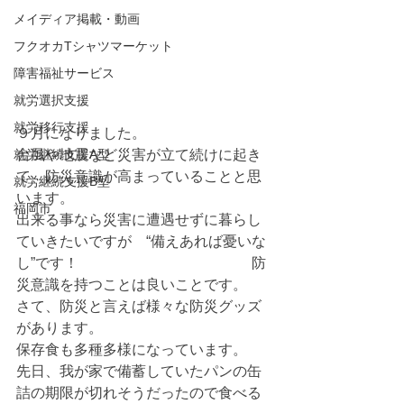
メイディア掲載・動画
フクオカTシャツマーケット
障害福祉サービス
就労選択支援
就労移行支援
９月になりました。
就労継続支援A型
台風や地震など災害が立て続けに起き
て、防災意識が高まっていることと思
就労継続支援B型
います。
福岡市
出来る事なら災害に遭遇せずに暮らし
ていきたいですが　“備えあれば憂いな
し”です！　　　　　　　　　　　　防
災意識を持つことは良いことです。
さて、防災と言えば様々な防災グッズ
があります。
保存食も多種多様になっています。
先日、我が家で備蓄していたパンの缶
詰の期限が切れそうだったので食べる