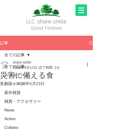
LLC share-smile
Good Fellows
記事
全ての記事
share-smile
全ての記事
2018年9月12日
読了時間: 1分
災害に備える食
スマホケース
更新日：
2019年5月23日
パスケース
新作雑貨
雑貨・アクセサリー
News
Action
Collabo