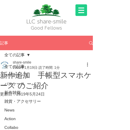
LLC share-smile
Good Fellows
記事
全ての記事
share-smile
全ての記事
2019年1月19日
読了時間: 1分
新作追加 手帳型スマホケ
スマホケース
ース のご紹介
パスケース
新作雑貨
更新日：
2019年5月24日
雑貨・アクセサリー
News
Action
Collabo