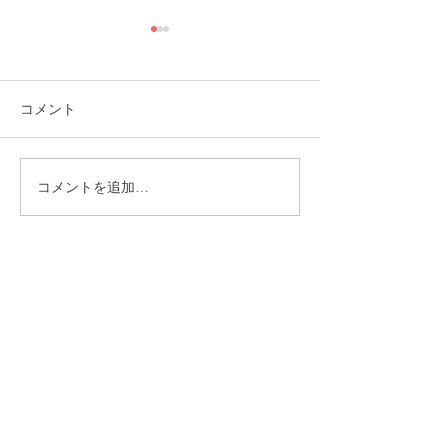
コメント
コメントを追加…
福岡市植物園「ときめき
ときめきマーケ
ショップ」に出店してい
会！
ます！
CONTACT
まずはお気軽にご相談ください
施設の見学や体験学習など随時行っております。
入社のご相談やご質問など、お気軽にお問い合わせください
入社のご相談
見学・体験学習
メールでのお問い合わせ