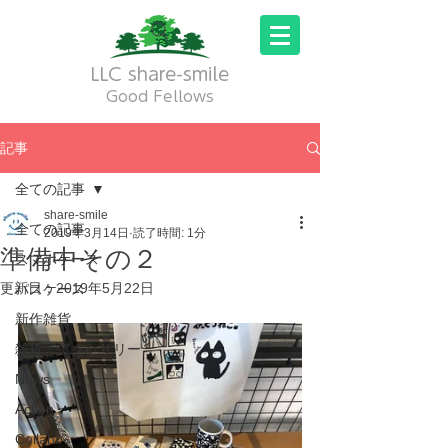
LLC share-smile
Good Fellows
記事
全ての記事
share-smile
全ての記事
2019年3月14日
読了時間: 1分
準備中その２
スマホケース
更新日：
2019年5月22日
パスケース
新作雑貨
雑貨・アクセサリー
News
Action
Collabo