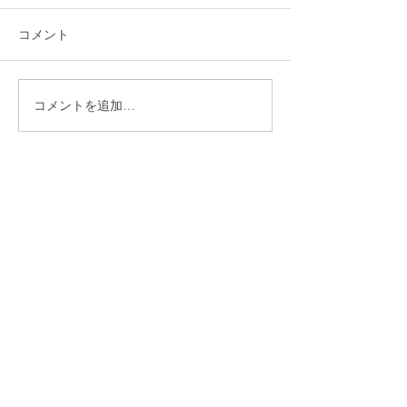
コメント
コメントを追加…
就労選択支援とは？B型利
2026年5月15
用前に確認しておきたい
警固神社で開催
大切な制度です
「イエローリボ
ェ」 に出店い
CONTACT
まずはお気軽にご相談ください
施設の見学や体験学習など随時行っております。
入社のご相談やご質問など、お気軽にお問い合わせください
入社のご相談
見学・体験学習
メールでのお問い合わせ