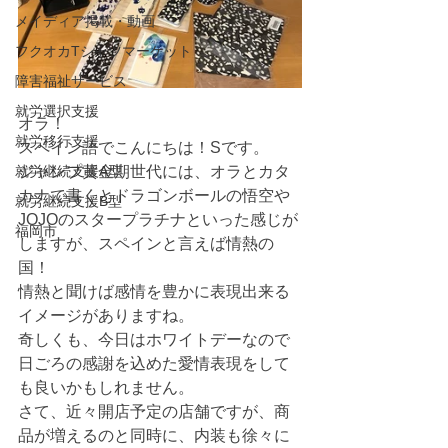
メイディア掲載・動画
フクオカTシャツマーケット
障害福祉サービス
就労選択支援
オラ！
就労移行支援
スペイン語でこんにちは！Sです。
就労継続支援A型
ジャンプ黄金期世代には、オラとカタ
カナで書くとドラゴンボールの悟空や
就労継続支援B型
JOJOのスタープラチナといった感じが
福岡市
しますが、スペインと言えば情熱の
国！
情熱と聞けば感情を豊かに表現出来る
イメージがありますね。
奇しくも、今日はホワイトデーなので
日ごろの感謝を込めた愛情表現をして
も良いかもしれません。
さて、近々開店予定の店舗ですが、商
品が増えるのと同時に、内装も徐々に