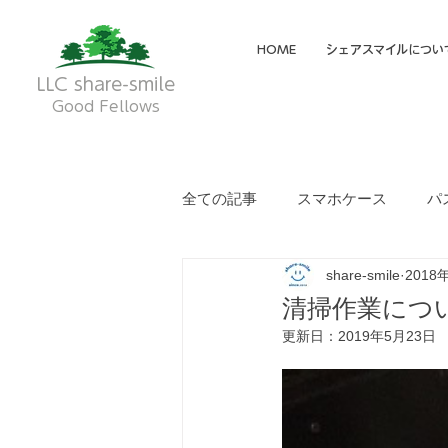
HOME
シェアスマイルについ
LLC share-smile
Good Fellows
全ての記事
スマホケース
パ
share-smile
2018
メイディア掲載・動画
フク
清掃作業につ
更新日：
2019年5月23日
就労継続支援A型
就労継続