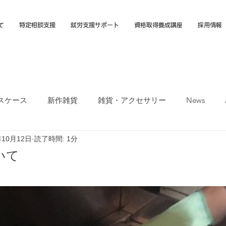
て
特定相談支援
就労支援サポート
資格取得養成講座
採用情報
スケース
新作雑貨
雑貨・アクセサリー
News
年10月12日
読了時間: 1分
オカTシャツマーケット
障害福祉サービス
就労選択支援
いて
支援B型
福岡市