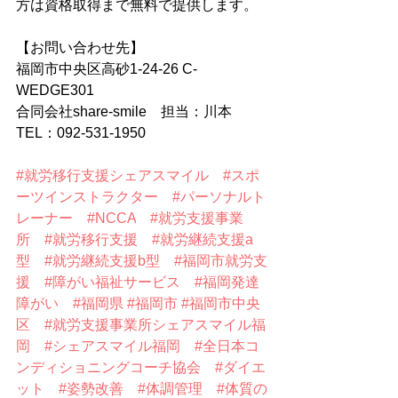
方は資格取得まで無料で提供します。
【お問い合わせ先】
福岡市中央区高砂1-24-26 C-
WEDGE301
合同会社share-smile　担当：川本
TEL：092-531-1950
#就労移行支援シェアスマイル
#スポ
ーツインストラクター
#パーソナルト
レーナー
#NCCA
#就労支援事業
所
#就労移行支援
#就労継続支援a
型
#就労継続支援b型
#福岡市就労支
援
#障がい福祉サービス
#福岡発達
障がい
#福岡県
#福岡市
#福岡市中央
区
#就労支援事業所シェアスマイル福
岡
#シェアスマイル福岡
#全日本コ
ンディショニングコーチ協会
#ダイエ
ット
#姿勢改善
#体調管理
#体質の