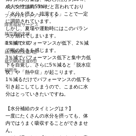
メイディア掲載・動画
成人女性は約55％だと言われており
「水分を摂る・排泄する」ことで一定
フクオカTシャツマーケット
に調節されています。
障害福祉サービス
しかし、夏場や運動時にはこのバラン
就労選択支援
スが崩れてしまいます。
就労移行支援
1％減でパフォーマンスが低下、2％減
で喉の乾きを感じます。
就労継続支援A型
3％減でパフォーマンス低下と集中力低
就労継続支援B型
下を自覚し、さらに5％減ると「脱水症
福岡市
状」や「熱中症」が起こります。
1％減るだけでパフォーマンスの低下を
引き起こしてしまうので、こまめに水
分はとっていきたいですね。
【水分補給のタイミングは？】
一度にたくさんの水分を摂っても、体
内ではうまく吸収することができませ
ん。