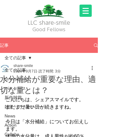
LLC share-smile
Good Fellows
記事
全ての記事
share-smile
全ての記事
2024年9月7日
読了時間: 3分
水分補給が重要な理由、適
スマホケース
切な量とは？
パスケース
新作雑貨
こんにちは、シェアスマイルです。
雑貨・アクセサリー
まだまだ暑い日が続きますね。
News
今日は「水分補給」についてお伝えし
Action
ます。
Collabo
体内の水分量は、成人男性が約60％、