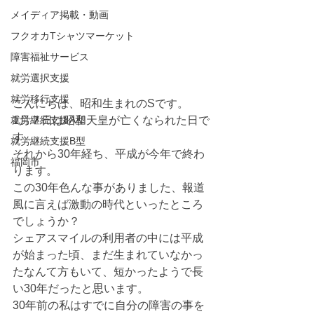
メイディア掲載・動画
フクオカTシャツマーケット
障害福祉サービス
就労選択支援
就労移行支援
こんにちは、昭和生まれのSです。
就労継続支援A型
1月７日は昭和天皇が亡くなられた日で
す。
就労継続支援B型
それから30年経ち、平成が今年で終わ
福岡市
ります。
この30年色んな事がありました、報道
風に言えば激動の時代といったところ
でしょうか？
シェアスマイルの利用者の中には平成
が始まった頃、まだ生まれていなかっ
たなんて方もいて、短かったようで長
い30年だったと思います。
30年前の私はすでに自分の障害の事を