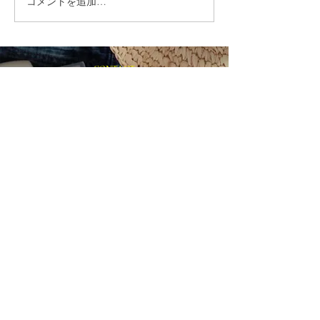
コメントを追加…
就労選択支援とは？B型利
福岡市植物園「
用前に確認しておきたい
ショップ」に出
大切な制度です
ます！
CONTACT
まずはお気軽にご相談ください
施設の見学や体験学習など随時行っております。
入社のご相談やご質問など、お気軽にお問い合わせください
入社のご相談
見学・体験学習
メールでのお問い合わせ
合同会社 share-smile
〒810-0011
福岡県福岡市中央区高砂1-24-26 C-WEDGE3F
TEL：092-531-1950 FAX：092-510-7210