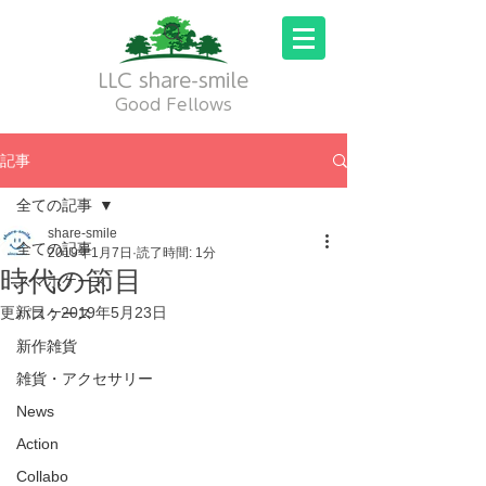
LLC share-smile
Good Fellows
記事
全ての記事
share-smile
全ての記事
2019年1月7日
読了時間: 1分
時代の節目
スマホケース
更新日：
2019年5月23日
パスケース
新作雑貨
雑貨・アクセサリー
News
Action
Collabo