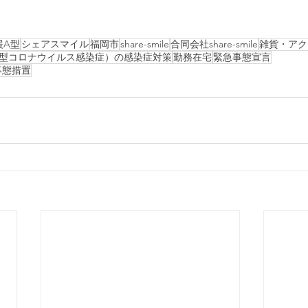
援A型
シェアスマイル
福岡市
share-smile
合同会社share-smile
雑貨・アクセ
9（新型コロナウイルス感染症）の感染症対策
勤務在宅
緊急事態宣言
事態措置