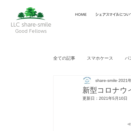
HOME
シェアスマイルについ
LLC share-smile
Good Fellows
全ての記事
スマホケース
パ
share-smile
2021
メイディア掲載・動画
フク
新型コロナウ
更新日：
2021年5月10日
就労継続支援A型
就労継続