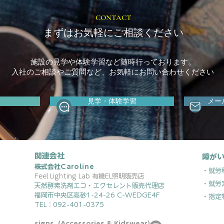
CONTACT
まずはお気軽にご相談ください
施設の見学や体験学習など随時行っております。
入社のご相談やご質問など、お気軽にお問い合わせください
見学・体験学習
メー
関連会社
障がい
株式会社
Caroline
・就労
Feel Lighting Lab 有機EL照明販売店
・就労
天然酵素洗剤エコ・エクセレント販売代理店
福岡市中央区高砂1-24-26 C-WEDGE4F
・指定
TEL：092-401-0375
signs（Accessories & Kidswear）