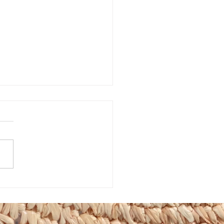
市植物園「ときめきショ
」に出店しています！