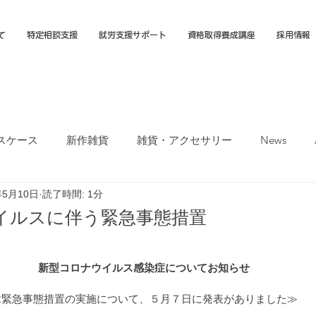
て
特定相談支援
就労支援サポート
資格取得養成講座
採用情報
スケース
新作雑貨
雑貨・アクセサリー
News
年5月10日
読了時間: 1分
オカTシャツマーケット
障害福祉サービス
就労選択支援
イルスに伴う緊急事態措置
支援B型
福岡市
新型コロナウイルス感染症についてお知らせ
≪緊急事態措置の実施について、５月７日に発表がありました≫