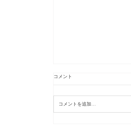
コメント
コメントを追加…
指定特定相談支援事業所 キャ
ロライン（Caroline）です