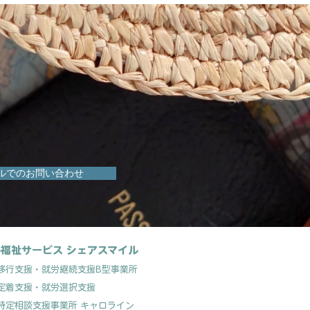
ンマルシェ」 に出店いた
す。
ルでのお問い合わせ
福祉サービス シェアスマイル
移行支援
・就労継続支援B型事業所
定着支援
・就労選択支援
特定相談支援事業所 キャロライン