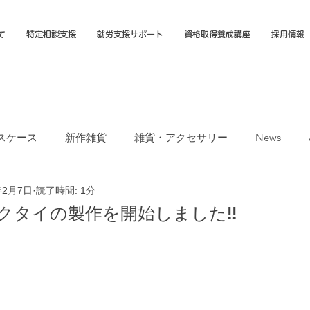
て
特定相談支援
就労支援サポート
資格取得養成講座
採用情報
スケース
新作雑貨
雑貨・アクセサリー
News
年2月7日
読了時間: 1分
オカTシャツマーケット
障害福祉サービス
就労選択支援
クタイの製作を開始しました!!
支援B型
福岡市