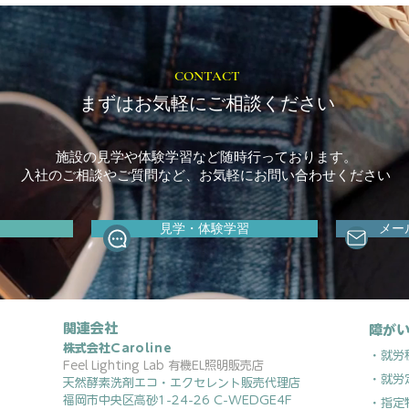
制度です
リボ
しま
CONTACT
まずはお気軽にご相談ください
施設の見学や体験学習など随時行っております。
入社のご相談やご質問など、お気軽にお問い合わせください
見学・体験学習
メー
関連会社
障がい
株式会社
Caroline
・就労
Feel Lighting Lab 有機EL照明販売店
・就労
天然酵素洗剤エコ・エクセレント販売代理店
福岡市中央区高砂1-24-26 C-WEDGE4F
・指定