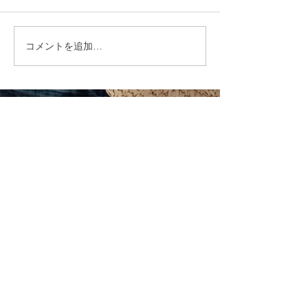
コメントを追加…
福岡市植物園「ときめき
ときめきマーケ
ショップ」に出店してい
会！
ます！
CONTACT
まずはお気軽にご相談ください
施設の見学や体験学習など随時行っております。
入社のご相談やご質問など、お気軽にお問い合わせください
入社のご相談
見学・体験学習
メールでのお問い合わせ
合同会社 share-smile