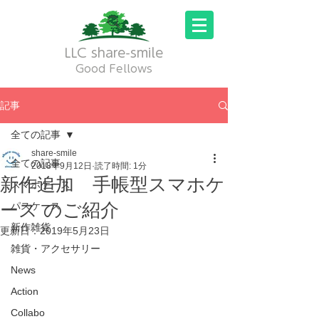
LLC share-smile
Good Fellows
記事
全ての記事
share-smile
全ての記事
2018年9月12日
読了時間: 1分
新作追加 手帳型スマホケ
スマホケース
ース のご紹介
パスケース
新作雑貨
更新日：
2019年5月23日
雑貨・アクセサリー
News
Action
Collabo