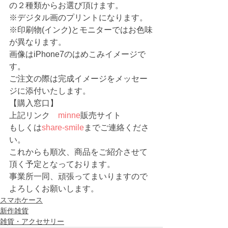
の２種類からお選び頂けます。
※デジタル画のプリントになります。
※印刷物(インク)とモニターではお色味
が異なります。
画像はiPhone7のはめこみイメージで
す。
ご注文の際は完成イメージをメッセー
ジに添付いたします。
【購入窓口】
上記リンク　
minne
販売サイト
もしくは
share-smile
までご連絡くださ
い。
これからも順次、商品をご紹介させて
頂く予定となっております。
事業所一同、頑張ってまいりますので
よろしくお願いします。 
スマホケース
新作雑貨
雑貨・アクセサリー