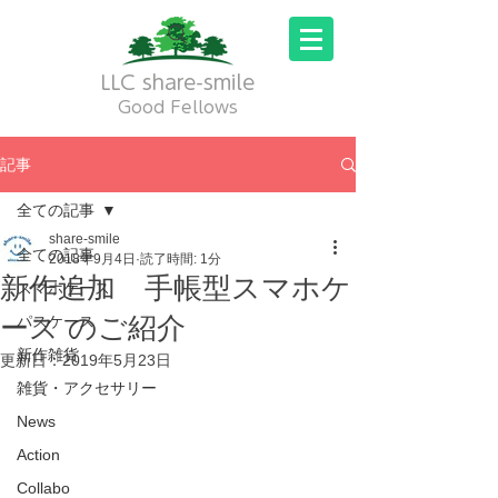
LLC share-smile
Good Fellows
記事
全ての記事
share-smile
全ての記事
2018年9月4日
読了時間: 1分
新作追加 手帳型スマホケ
スマホケース
ース のご紹介
パスケース
新作雑貨
更新日：
2019年5月23日
雑貨・アクセサリー
News
Action
Collabo