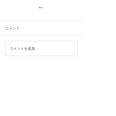
コメント
コメントを追加…
福岡市植物園「ときめき
ときめきマーケ
ショップ」に出店してい
会！
ます！
CONTACT
まずはお気軽にご相談ください
施設の見学や体験学習など随時行っております。
入社のご相談やご質問など、お気軽にお問い合わせください
入社のご相談
見学・体験学習
メールでのお問い合わせ