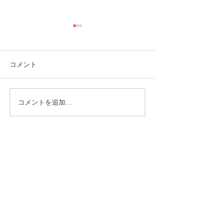
コメント
コメントを追加…
福岡市植物園「ときめき
ときめきマーケ
ショップ」に出店してい
会！
ます！
CONTACT
まずはお気軽にご相談ください
施設の見学や体験学習など随時行っております。
入社のご相談やご質問など、お気軽にお問い合わせください
入社のご相談
見学・体験学習