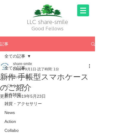
LLC share-smile
Good Fellows
記事
全ての記事
share-smile
全ての記事
2018年9月1日
読了時間: 1分
新作 手帳型スマホケース
スマホケース
のご紹介
パスケース
新作雑貨
更新日：
2019年5月23日
雑貨・アクセサリー
News
Action
Collabo