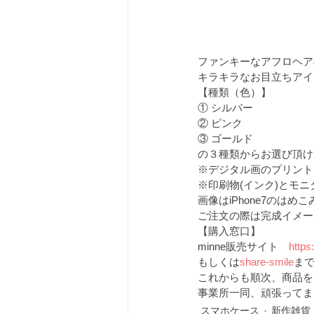
ファンキーなアフロヘア
キラキラなお目立ちアイ
【種類（色）】
① シルバー
② ピンク
③ ゴールド
の３種類からお選び頂け
※デジタル画のプリント
※印刷物(インク)とモ
画像はiPhone7のはめ
ご注文の際は完成イメー
【購入窓口】
minne販売サイト　
https
もしくは
share-smile
ま
これからも順次、商品を
事業所一同、頑張ってま
スマホケース
新作雑貨