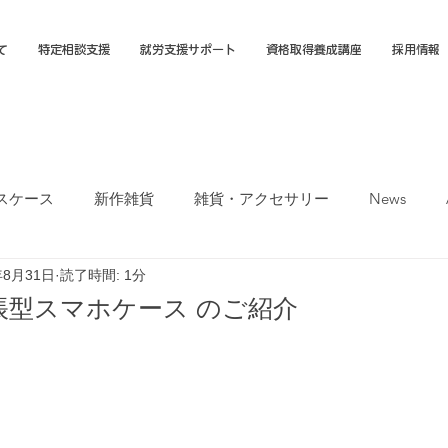
て
特定相談支援
就労支援サポート
資格取得養成講座
採用情報
スケース
新作雑貨
雑貨・アクセサリー
News
年8月31日
読了時間: 1分
オカTシャツマーケット
障害福祉サービス
就労選択支援
帳型スマホケース のご紹介
支援B型
福岡市