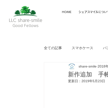
HOME
シェアスマイルについ
LLC share-smile
Good Fellows
全ての記事
スマホケース
パ
share-smile
2018
メイディア掲載・動画
フク
新作追加 手
更新日：
2019年5月23日
就労継続支援A型
就労継続