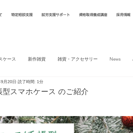
て
特定相談支援
就労支援サポート
資格取得養成講座
採用情報
スケース
新作雑貨
雑貨・アクセサリー
News
年9月20日
読了時間: 1分
オカTシャツマーケット
障害福祉サービス
就労選択支援
帳型スマホケース のご紹介
支援B型
福岡市