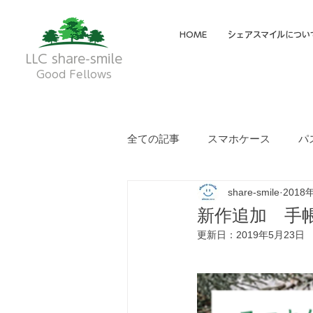
HOME
シェアスマイルについ
LLC share-smile
Good Fellows
全ての記事
スマホケース
パ
share-smile
2018
メイディア掲載・動画
フク
新作追加 手
更新日：
2019年5月23日
就労継続支援A型
就労継続