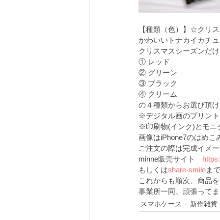
【種類（色）】☆クリス
かわいいトナカイカチュ
クリスマスシーズンだけ
① レッド
② グリーン
③ ブラック
④ クリーム
の４種類からお選び頂け
※デジタル画のプリント
※印刷物(インク)とモ
画像はiPhone7のはめ
ご注文の際は完成イメー
minne販売サイト　
https
もしくは
share-smile
ま
これからも順次、商品を
事業所一同、頑張ってま
スマホケース
新作雑貨