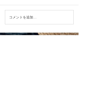
コメントを追加…
福岡市植物園「ときめき
ときめきマーケ
ショップ」に出店してい
会！
ます！
CONTACT
まずはお気軽にご相談ください
施設の見学や体験学習など随時行っております。
入社のご相談やご質問など、お気軽にお問い合わせください
入社のご相談
見学・体験学習
メールでのお問い合わせ
合同会社 share-smile