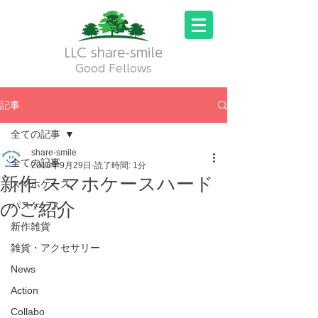
LLC share-smile
Good Fellows
記事
全ての記事
share-smile
全ての記事
2018年9月29日
読了時間: 1分
新作 スマホケースハード
スマホケース
のご紹介
パスケース
新作雑貨
雑貨・アクセサリー
News
Action
Collabo