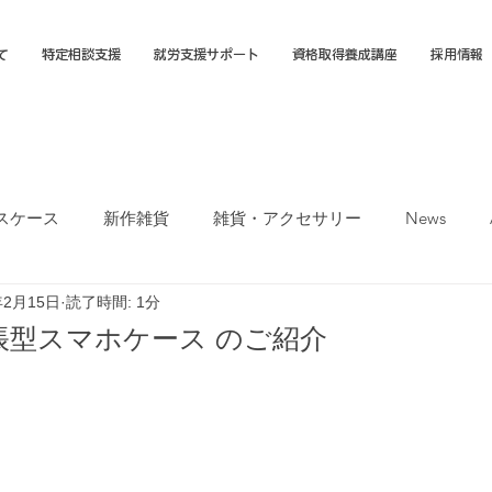
て
特定相談支援
就労支援サポート
資格取得養成講座
採用情報
スケース
新作雑貨
雑貨・アクセサリー
News
年2月15日
読了時間: 1分
オカTシャツマーケット
障害福祉サービス
就労選択支援
帳型スマホケース のご紹介
支援B型
福岡市