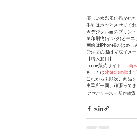
優しい水彩風に描かれた
牛乳はホッとさせてくれ
※デジタル画のプリント
※印刷物(インク)とモ
画像はiPhone8のはめ
ご注文の際は完成イメー
【購入窓口】
minne販売サイト 　
http
もしくは
share-smile
ま
これからも順次、商品を
事業所一同、頑張ってま
スマホケース
新作雑貨