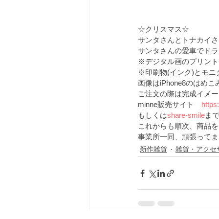
☆クリスマス☆
サンタさんとトナカイさ
サンタさんの愛車でドラ
※デジタル画のプリント
※印刷物(インク)とモ
画像はiPhone8のはめ
ご注文の際は完成イメー
minne販売サイト　
https
もしくは
share-smile
ま
これからも順次、商品を
事業所一同、頑張ってま
新作雑貨
雑貨・アクセ