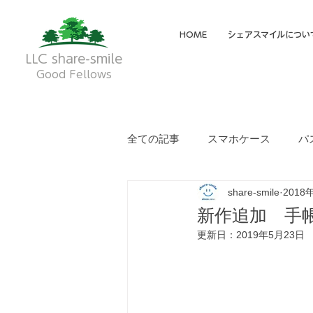
HOME
シェアスマイルについ
LLC share-smile
Good Fellows
全ての記事
スマホケース
パ
share-smile
2018
メイディア掲載・動画
フク
新作追加 手
更新日：
2019年5月23日
就労継続支援A型
就労継続