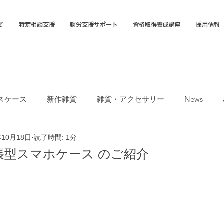
て
特定相談支援
就労支援サポート
資格取得養成講座
採用情報
スケース
新作雑貨
雑貨・アクセサリー
News
年10月18日
読了時間: 1分
オカTシャツマーケット
障害福祉サービス
就労選択支援
帳型スマホケース のご紹介
支援B型
福岡市