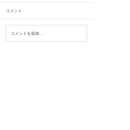
コメント
コメントを追加…
福岡市植物園「ときめき
ときめきマーケ
ショップ」に出店してい
会！
ます！
CONTACT
まずはお気軽にご相談ください
施設の見学や体験学習など随時行っております。
入社のご相談やご質問など、お気軽にお問い合わせください
入社のご相談
見学・体験学習
メールでのお問い合わせ