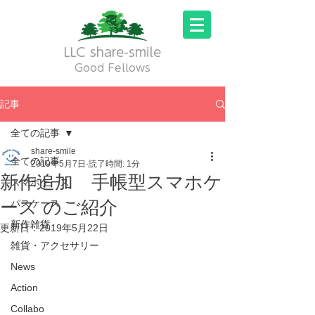
LLC share-smile
Good Fellows
記事
全ての記事
share-smile
全ての記事
2019年5月7日
読了時間: 1分
新作追加 手帳型スマホケ
スマホケース
ース のご紹介
パスケース
新作雑貨
更新日：
2019年5月22日
雑貨・アクセサリー
News
Action
Collabo