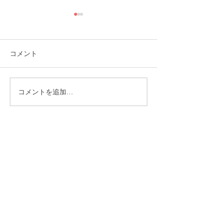
コメント
コメントを追加…
福岡市植物園「ときめき
ときめきマーケ
ショップ」に出店してい
会！
ます！
CONTACT
まずはお気軽にご相談ください
施設の見学や体験学習など随時行っております。
入社のご相談やご質問など、お気軽にお問い合わせください
入社のご相談
見学・体験学習
メールでのお問い合わせ