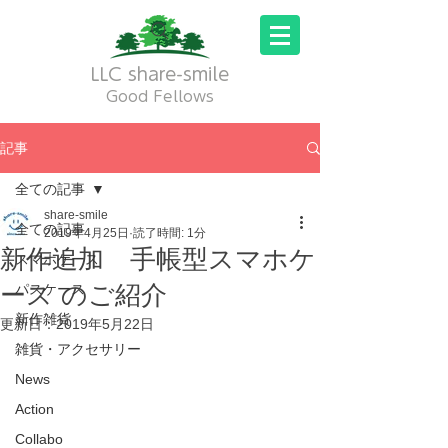
LLC share-smile
Good Fellows
記事
全ての記事
share-smile
全ての記事
2019年4月25日
読了時間: 1分
新作追加 手帳型スマホケ
スマホケース
ース のご紹介
パスケース
新作雑貨
更新日：
2019年5月22日
雑貨・アクセサリー
News
Action
Collabo