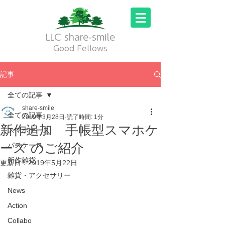
LLC share-smile
Good Fellows
記事
全ての記事
share-smile
全ての記事
2019年3月28日
読了時間: 1分
新作追加 手帳型スマホケ
スマホケース
ース のご紹介
パスケース
新作雑貨
更新日：
2019年5月22日
雑貨・アクセサリー
News
Action
Collabo