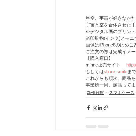
星空、宇宙が好きなかた
宇宙と空を合体させた手
※デジタル画のプリント
※印刷物(インク)とモ
画像はiPhone8のはめ
ご注文の際は完成イメー
【購入窓口】
minne販売サイト 　
http
もしくは
share-smile
ま
これからも順次、商品を
事業所一同、頑張ってま
新作雑貨
スマホケース