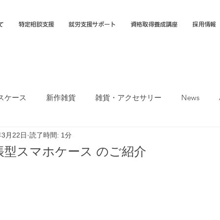
て
特定相談支援
就労支援サポート
資格取得養成講座
採用情報
スケース
新作雑貨
雑貨・アクセサリー
News
年3月22日
読了時間: 1分
オカTシャツマーケット
障害福祉サービス
就労選択支援
帳型スマホケース のご紹介
支援B型
福岡市