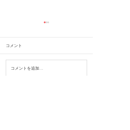
コメント
コメントを追加…
福岡市植物園「ときめき
ときめきマーケ
ショップ」に出店してい
会！
ます！
CONTACT
まずはお気軽にご相談ください
施設の見学や体験学習など随時行っております。
入社のご相談やご質問など、お気軽にお問い合わせください
入社のご相談