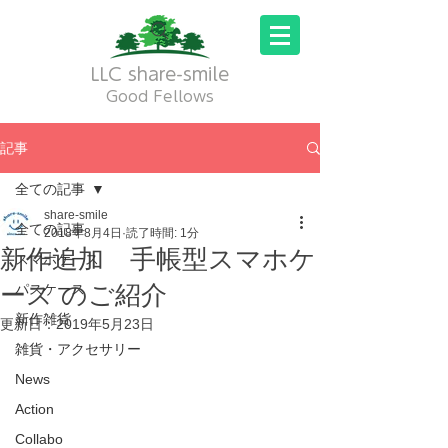
LLC share-smile
Good Fellows
記事
全ての記事
share-smile
全ての記事
2018年8月4日
読了時間: 1分
新作追加 手帳型スマホケ
スマホケース
ース のご紹介
パスケース
新作雑貨
更新日：
2019年5月23日
雑貨・アクセサリー
News
Action
Collabo