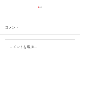
コメント
コメントを追加…
福岡市植物園「ときめき
ときめきマーケ
ショップ」に出店してい
会！
ます！
CONTACT
まずはお気軽にご相談ください
施設の見学や体験学習など随時行っております。
入社のご相談やご質問など、お気軽にお問い合わせください
入社のご相談
見学・体験学習
メールでのお問い合わせ