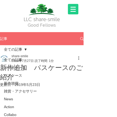
LLC share-smile
Good Fellows
記事
全ての記事
share-smile
全ての記事
2018年7月27日
読了時間: 1分
新作追加 パスケースのご
スマホケース
紹介
パスケース
新作雑貨
更新日：
2019年5月23日
雑貨・アクセサリー
News
Action
Collabo