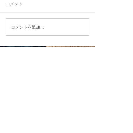
コメント
コメントを追加…
福岡市植物園「ときめき
ときめきマーケ
ショップ」に出店してい
会！
ます！
CONTACT
まずはお気軽にご相談ください
施設の見学や体験学習など随時行っております。
入社のご相談やご質問など、お気軽にお問い合わせください
入社のご相談
見学・体験学習
メールでのお問い合わせ