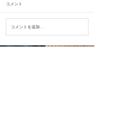
コメント
コメントを追加…
福岡市植物園「ときめき
ときめきマーケ
ショップ」に出店してい
会！
ます！
CONTACT
まずはお気軽にご相談ください
施設の見学や体験学習など随時行っております。
入社のご相談やご質問など、お気軽にお問い合わせください
入社のご相談
見学・体験学習
メールでのお問い合わせ