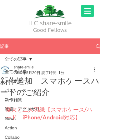
LLC share-smile
Good Fellows
記事
全ての記事
share-smile
全ての記事
2019年5月20日
読了時間: 1分
新作追加 スマホケースハ
スマホケース
ードのご紹介
パスケース
新作雑貨
愛犬と二人羽織【スマホケース/ハ
雑貨・アクセサリー
ード　iPhone/Android対応】
News
Action
Collabo