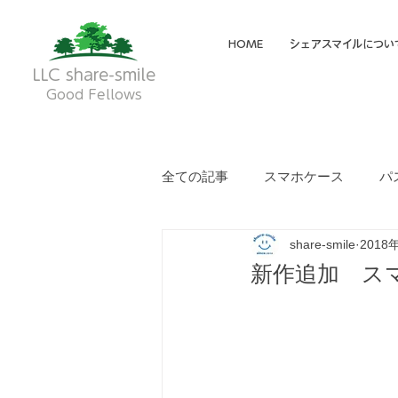
HOME
シェアスマイルについ
LLC share-smile
Good Fellows
全ての記事
スマホケース
パ
share-smile
2018
メイディア掲載・動画
フク
新作追加 ス
就労継続支援A型
就労継続