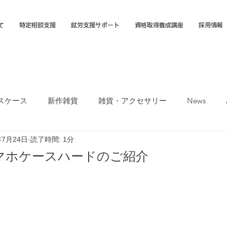
て
特定相談支援
就労支援サポート
資格取得養成講座
採用情報
スケース
新作雑貨
雑貨・アクセサリー
News
年7月24日
読了時間: 1分
オカTシャツマーケット
障害福祉サービス
就労選択支援
マホケースハードのご紹介
支援B型
福岡市