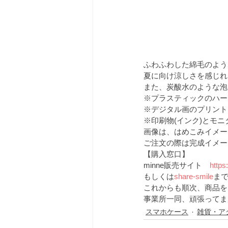
ふわふわした綿毛のよう
夏に向け涼しさを感じれ
また、炭酸水のような泡
※プラスティックのハー
※デジタル画のプリント
※印刷物(インク)とモ
画像は、はめこみイメー
ご注文の際は完成イメー
【購入窓口】
minne販売サイト　
https
もしくは
share-smile
ま
これからも順次、商品を
事業所一同、頑張ってま
スマホケース
雑貨・ア