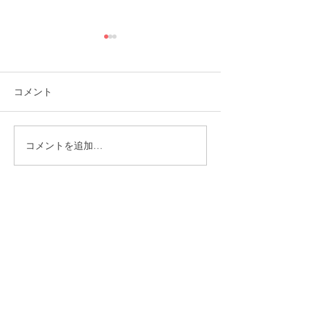
コメント
コメントを追加…
福岡市植物園「ときめき
ときめきマーケ
ショップ」に出店してい
会！
ます！
CONTACT
まずはお気軽にご相談ください
施設の見学や体験学習など随時行っております。
入社のご相談やご質問など、お気軽にお問い合わせください
入社のご相談
見学・体験学習