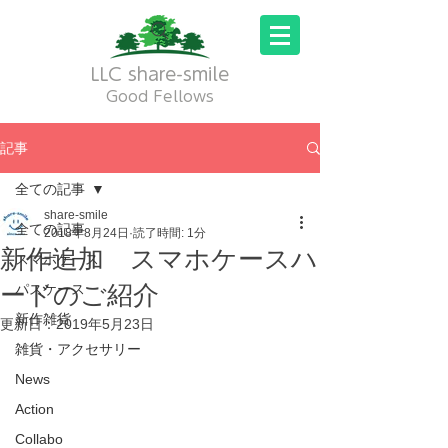
LLC share-smile
Good Fellows
記事
全ての記事
share-smile
全ての記事
2018年8月24日
読了時間: 1分
新作追加 スマホケースハ
スマホケース
ードのご紹介
パスケース
新作雑貨
更新日：
2019年5月23日
雑貨・アクセサリー
News
Action
Collabo