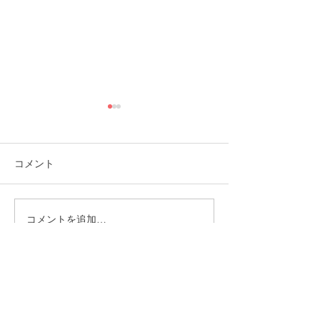
コメント
コメントを追加…
福岡市植物園「ときめき
ときめきマーケ
ショップ」に出店してい
会！
ます！
CONTACT
まずはお気軽にご相談ください