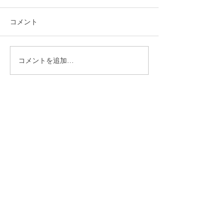
コメント
コメントを追加…
就労選択支援とは？B型利
福岡市植物園「
用前に確認しておきたい
ショップ」に出
大切な制度です
ます！
CONTACT
まずはお気軽にご相談ください
施設の見学や体験学習など随時行っております。
入社のご相談やご質問など、お気軽にお問い合わせください
入社のご相談
見学・体験学習
メールでのお問い合わせ