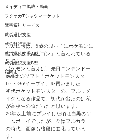
メイディア掲載・動画
フクオカTシャツマーケット
障害福祉サービス
就労選択支援
就労移行支援
こんにちは、5歳の甥っ子にポケモンに
就労継続支援A型
出てくる「カビゴン」と言われている
S です。
就労継続支援B型
ポケモンと言えば、先日ニンテンドー 
福岡市
switchのソフト『ポケットモンスター 
Let’s Go!イーブイ』を買いました。
初代ポケットモンスターの、フルリメ
イクとなる作品で、初代が出たのは私
が高校生の頃だったと思います。
20年以上前にプレイした頃は白黒のゲ
ームボーイでしたが、今はフルカラー
の時代、画像も格段に進化していま
す。