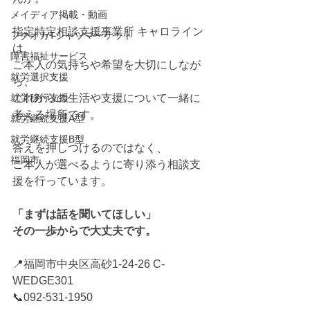
メイディア掲載・動画
指定特定相談支援事業所 キャロライン
フクオカTシャツマーケット
は、
障害福祉サービス
ご本人の気持ちや希望を大切にしなが
就労選択支援
ら、
就労移行支援
これからの生活や支援について一緒に
考える場所です。
就労継続支援A型
就労継続支援B型
答えを押しつけるのではなく、
福岡市
ご本人が選べるように寄り添う相談支
援を行っています。
「まずは話を聞いてほしい」
その一歩からで大丈夫です。
📍福岡市中央区高砂1-24-26 C-
WEDGE301
📞092-531-1950