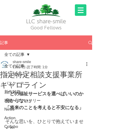
LLC share-smile
Good Fellows
記事
全ての記事
share-smile
全ての記事
1月17日
読了時間: 1分
指定特定相談支援事業所
スマホケース
キャロライン
パスケース
新作雑貨
「どの福祉サービスを選べばいいのか
雑貨・アクセサリー
分からない」
「将来のことを考えると不安になる」
News
Action
そんな思いを、ひとりで抱えていませ
Collabo
んか。