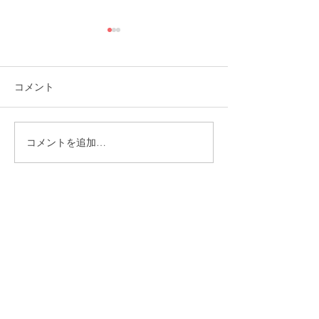
コメント
コメントを追加…
「今の自分に合ったスタ
就労選択支援に
ート」を大切にしていま
問い合わせが増
す。
す。
CONTACT
まずはお気軽にご相談ください
施設の見学や体験学習など随時行っております。
入社のご相談やご質問など、お気軽にお問い合わせください
入社のご相談
見学・体験学習