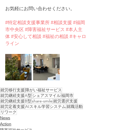
お気軽にお問い合わせください。
#特定相談支援事業所
#相談支援
#福岡
市中央区
#障害福祉サービス
#本人主
体
#安心して相談
#福祉の相談
#キャロ
ライン
就労移行支援
障がい福祉サービス
就労継続支援A型
シェアスマイル
福岡市
就労継続支援B型
share-smile
就労選択支援
就労定着支援
AIスキル学習システム
就職活動
リワーク
News
Action