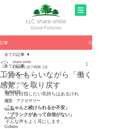
LLC share-smile
Good Fellows
記事
全ての記事
share-smile
全ての記事
1月16日
読了時間: 1分
工賃をもらいながら「働く
スマホケース
感覚」を取り戻す
パスケース
新作雑貨
就労を目指したい気持ちはあるけれ
雑貨・アクセサリー
ど、
「ちゃんと続けられるか不安」
News
「ブランクがあって自信がない」
Action
そんな声をよく耳にします。
Collabo