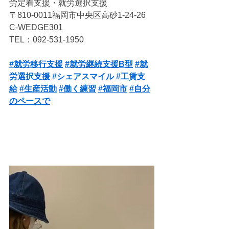
労定着支援・就労選択支援
〒810-0011福岡市中央区高砂1-24-26 
C-WEDGE301
TEL：092-531-1950
#就労移行支援
#就労継続支援B型
#就
労選択支援
#シェアスマイル
#工賃支
給
#生産活動
#働く練習
#福岡市
#自分
のペースで