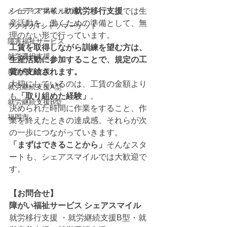
メイディア掲載・動画
シェアスマイルの
就労移行支援
では生
産活動を、働くための準備として、無
フクオカTシャツマーケット
理のない形で行っています。
障害福祉サービス
工賃を取得しながら訓練を望む方は、
就労選択支援
生産活動に参加することで、規定の工
就労移行支援
賃が支給されます。
大切にしているのは、工賃の金額より
就労継続支援A型
も
「取り組めた経験」
。
就労継続支援B型
決められた時間に作業をすること、作
福岡市
業を終えたときの達成感、それらが次
の一歩につながっていきます。
「まずはできることから」
そんなスタ
ートも、シェアスマイルでは大歓迎で
す。
【お問合せ】
障がい福祉サービス シェアスマイル
就労移行支援 ・就労継続支援B型・就